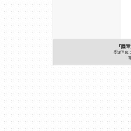
『國軍
委辦單位
電