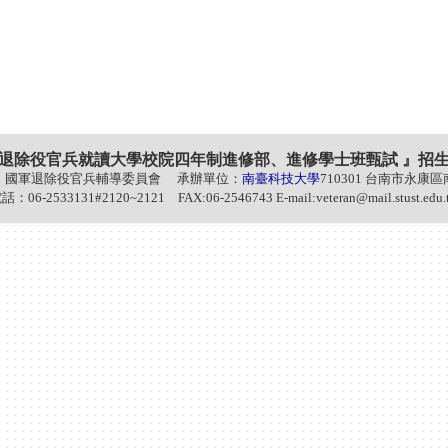
退除役官兵就讀大學校院四年制進修部、進修學士班甄試 』招
：國軍退除役官兵輔導委員會 承辦單位：
南臺科技大學
710301 台南市永康
話：06-2533131#2120~2121 FAX:06-2546743 E-mail:veteran@mail.stust.edu.