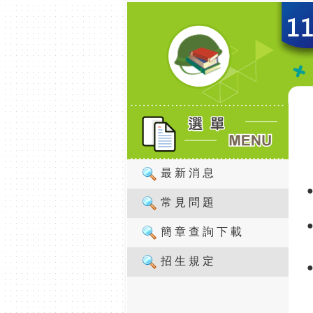
最 新 消 息
常 見 問 題
簡 章 查 詢 下 載
招 生 規 定